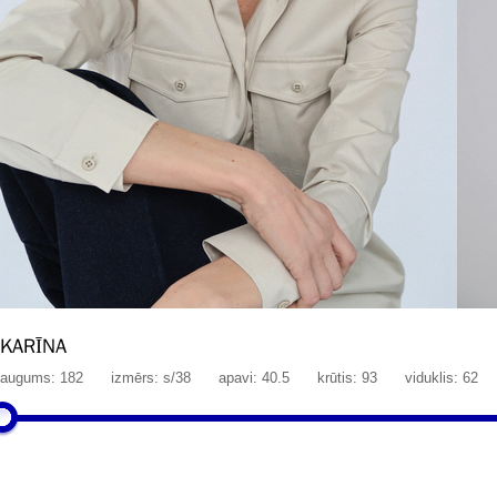
KARĪNA
augums: 182
izmērs: s/38
apavi: 40.5
krūtis: 93
viduklis: 62