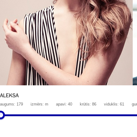
ALEKSA
augums: 179
izmērs: m
apavi: 40
krūtis: 86
viduklis: 61
gur