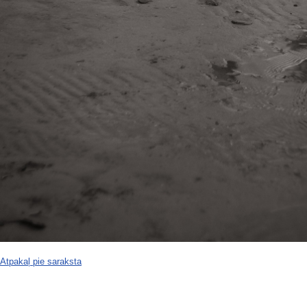
Atpakaļ pie saraksta