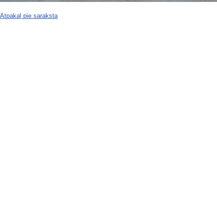
Atpakaļ pie saraksta