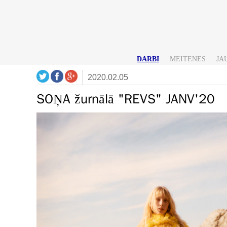
DARBI
MEITENES
JA
2020.02.05
SOŅA žurnālā "REVS" JANV'20