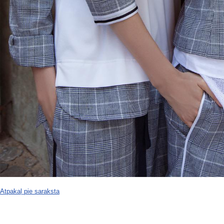
Atpakaļ pie saraksta