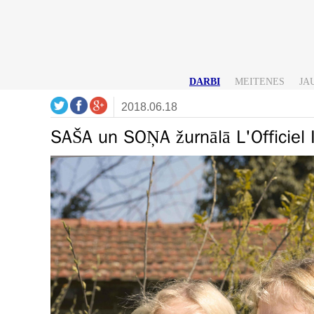
DARBI
MEITENES
JA
2018.06.18
SAŠA un SOŅA žurnālā L'Officiel 