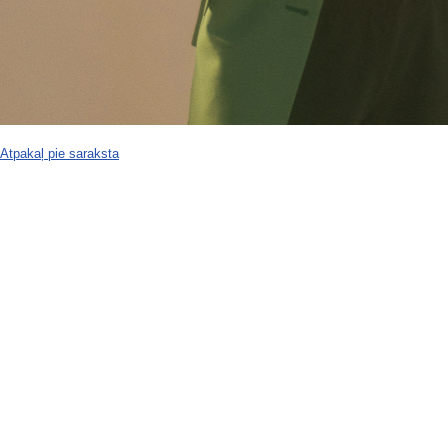
Atpakaļ pie saraksta