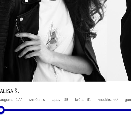
ALISA Š.
augums: 177
izmērs: s
apavi: 39
krūtis: 81
viduklis: 60
gur